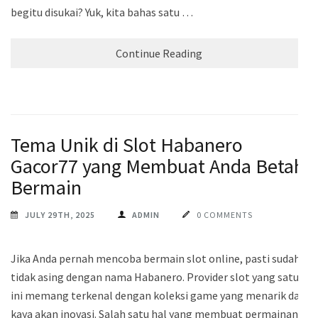
begitu disukai? Yuk, kita bahas satu …
Continue Reading
Tema Unik di Slot Habanero
Gacor77 yang Membuat Anda Betah
Bermain
JULY 29TH, 2025
ADMIN
0 COMMENTS
Jika Anda pernah mencoba bermain slot online, pasti sudah
tidak asing dengan nama Habanero. Provider slot yang satu
ini memang terkenal dengan koleksi game yang menarik dan
kaya akan inovasi. Salah satu hal yang membuat permainan