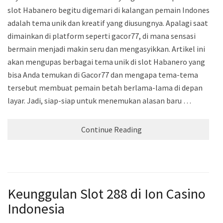
slot Habanero begitu digemari di kalangan pemain Indonesia
adalah tema unik dan kreatif yang diusungnya. Apalagi saat
dimainkan di platform seperti gacor77, di mana sensasi
bermain menjadi makin seru dan mengasyikkan. Artikel ini
akan mengupas berbagai tema unik di slot Habanero yang
bisa Anda temukan di Gacor77 dan mengapa tema-tema
tersebut membuat pemain betah berlama-lama di depan
layar. Jadi, siap-siap untuk menemukan alasan baru …
Continue Reading
Keunggulan Slot 288 di Ion Casino
Indonesia