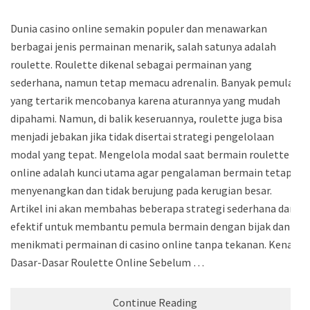
Dunia casino online semakin populer dan menawarkan
berbagai jenis permainan menarik, salah satunya adalah
roulette. Roulette dikenal sebagai permainan yang
sederhana, namun tetap memacu adrenalin. Banyak pemula
yang tertarik mencobanya karena aturannya yang mudah
dipahami. Namun, di balik keseruannya, roulette juga bisa
menjadi jebakan jika tidak disertai strategi pengelolaan
modal yang tepat. Mengelola modal saat bermain roulette
online adalah kunci utama agar pengalaman bermain tetap
menyenangkan dan tidak berujung pada kerugian besar.
Artikel ini akan membahas beberapa strategi sederhana dan
efektif untuk membantu pemula bermain dengan bijak dan
menikmati permainan di casino online tanpa tekanan. Kenali
Dasar-Dasar Roulette Online Sebelum …
Continue Reading