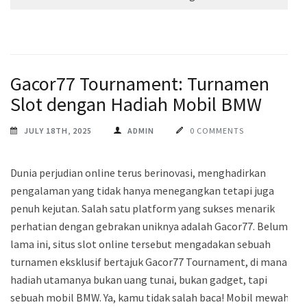
Gacor77 Tournament: Turnamen
Slot dengan Hadiah Mobil BMW
JULY 18TH, 2025
ADMIN
0 COMMENTS
Dunia perjudian online terus berinovasi, menghadirkan
pengalaman yang tidak hanya menegangkan tetapi juga
penuh kejutan. Salah satu platform yang sukses menarik
perhatian dengan gebrakan uniknya adalah Gacor77. Belum
lama ini, situs slot online tersebut mengadakan sebuah
turnamen eksklusif bertajuk Gacor77 Tournament, di mana
hadiah utamanya bukan uang tunai, bukan gadget, tapi
sebuah mobil BMW. Ya, kamu tidak salah baca! Mobil mewah