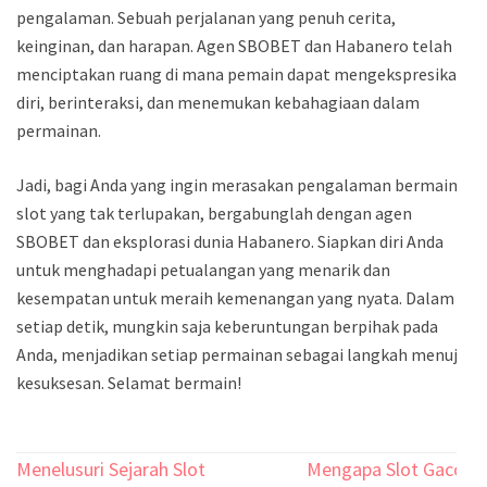
pengalaman. Sebuah perjalanan yang penuh cerita,
keinginan, dan harapan. Agen SBOBET dan Habanero telah
menciptakan ruang di mana pemain dapat mengekspresikan
diri, berinteraksi, dan menemukan kebahagiaan dalam
permainan.
Jadi, bagi Anda yang ingin merasakan pengalaman bermain
slot yang tak terlupakan, bergabunglah dengan agen
SBOBET dan eksplorasi dunia Habanero. Siapkan diri Anda
untuk menghadapi petualangan yang menarik dan
kesempatan untuk meraih kemenangan yang nyata. Dalam
setiap detik, mungkin saja keberuntungan berpihak pada
Anda, menjadikan setiap permainan sebagai langkah menuju
kesuksesan. Selamat bermain!
Post
Menelusuri Sejarah Slot
Mengapa Slot Gacor