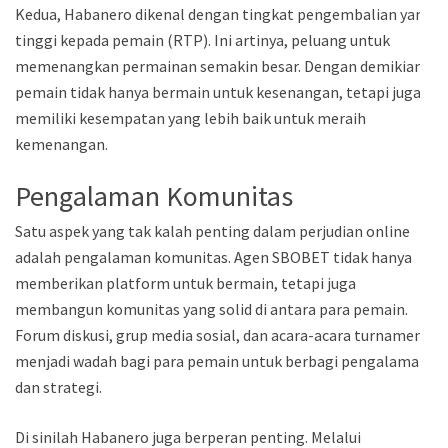
Kedua, Habanero dikenal dengan tingkat pengembalian yang
tinggi kepada pemain (RTP). Ini artinya, peluang untuk
memenangkan permainan semakin besar. Dengan demikian,
pemain tidak hanya bermain untuk kesenangan, tetapi juga
memiliki kesempatan yang lebih baik untuk meraih
kemenangan.
Pengalaman Komunitas
Satu aspek yang tak kalah penting dalam perjudian online
adalah pengalaman komunitas. Agen SBOBET tidak hanya
memberikan platform untuk bermain, tetapi juga
membangun komunitas yang solid di antara para pemain.
Forum diskusi, grup media sosial, dan acara-acara turnamen
menjadi wadah bagi para pemain untuk berbagi pengalaman
dan strategi.
Di sinilah Habanero juga berperan penting. Melalui