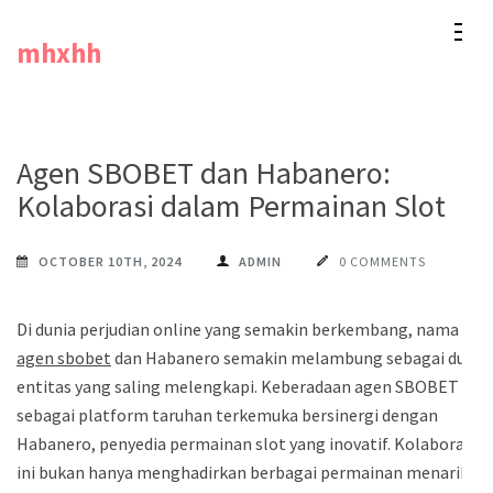
Skip
mhxhh
to
content
(Press
Enter)
Agen SBOBET dan Habanero:
Kolaborasi dalam Permainan Slot
OCTOBER 10TH, 2024
ADMIN
0 COMMENTS
Di dunia perjudian online yang semakin berkembang, nama
agen sbobet
dan Habanero semakin melambung sebagai dua
entitas yang saling melengkapi. Keberadaan agen SBOBET
sebagai platform taruhan terkemuka bersinergi dengan
Habanero, penyedia permainan slot yang inovatif. Kolaborasi
ini bukan hanya menghadirkan berbagai permainan menarik,