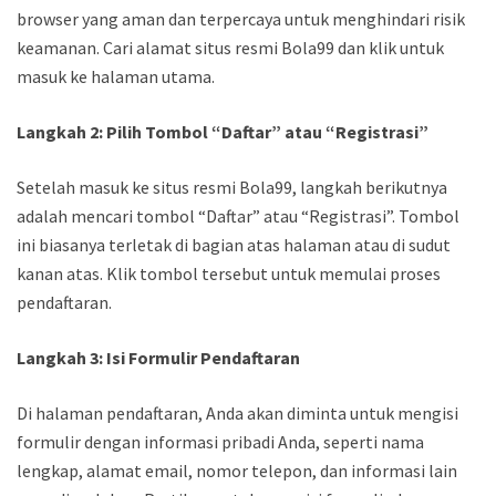
browser yang aman dan terpercaya untuk menghindari risiko
keamanan. Cari alamat situs resmi Bola99 dan klik untuk
masuk ke halaman utama.
Langkah 2: Pilih Tombol “Daftar” atau “Registrasi”
Setelah masuk ke situs resmi Bola99, langkah berikutnya
adalah mencari tombol “Daftar” atau “Registrasi”. Tombol
ini biasanya terletak di bagian atas halaman atau di sudut
kanan atas. Klik tombol tersebut untuk memulai proses
pendaftaran.
Langkah 3: Isi Formulir Pendaftaran
Di halaman pendaftaran, Anda akan diminta untuk mengisi
formulir dengan informasi pribadi Anda, seperti nama
lengkap, alamat email, nomor telepon, dan informasi lain