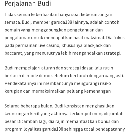
Perjalanan Budi
Tidak semua keberhasilan hanya soal keberuntungan
semata. Budi, member garuda138 lainnya, adalah contoh
pemain yang menggabungkan pengetahuan dan
pengalaman untuk mendapatkan hasil maksimal. Dia fokus
pada permainan live casino, khususnya blackjack dan
baccarat, yang menurutnya lebih mengandalkan strategi.
Budi mempelajari aturan dan strategi dasar, lalu rutin
berlatih di mode demo sebelum bertaruh dengan uang asli.
Pendekatannya ini membantunya mengurangi risiko
kerugian dan memaksimalkan peluang kemenangan.
Selama beberapa bulan, Budi konsisten menghasilkan
keuntungan kecil yang akhirnya terkumpul menjadi jumlah
besar. Ditambah lagi, dia rajin memanfaatkan bonus dan
program loyalitas garuda138 sehingga total pendapatannya