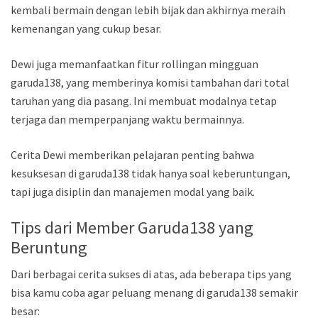
kembali bermain dengan lebih bijak dan akhirnya meraih
kemenangan yang cukup besar.
Dewi juga memanfaatkan fitur rollingan mingguan
garuda138, yang memberinya komisi tambahan dari total
taruhan yang dia pasang. Ini membuat modalnya tetap
terjaga dan memperpanjang waktu bermainnya.
Cerita Dewi memberikan pelajaran penting bahwa
kesuksesan di garuda138 tidak hanya soal keberuntungan,
tapi juga disiplin dan manajemen modal yang baik.
Tips dari Member Garuda138 yang
Beruntung
Dari berbagai cerita sukses di atas, ada beberapa tips yang
bisa kamu coba agar peluang menang di garuda138 semakin
besar: