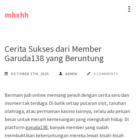
Skip
mhxhh
to
content
(Press
Enter)
Cerita Sukses dari Member
Garuda138 yang Beruntung
OCTOBER 5TH, 2025
ADMIN
0 COMMENTS
Bermain judi online memang penuh dengan cerita seru dan
momen tak terduga. Di balik setiap putaran slot, taruhan
olahraga, atau permainan kasino lainnya, selalu ada peluang
besar untuk meraih kemenangan yang mengubah hidup. Di
platform
garuda138
, banyak member yang sudah
membuktikan keberuntungan mereka lewat kisah-kisah