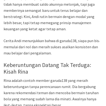
tidak hanya membuat saldo akunnya melonjak, tapi juga
memberinya semangat baru untuk terus belajar dan
berstrategi. Kini, Andi rutin bermain dengan modal yang
lebih besar, tapi tetap memegang prinsip manajemen
keuangan yang ketat agar tetap aman.
Cerita Andi menunjukkan bahwa di garuda138, siapa pun bisa
memulai dari nol dan meraih sukses asalkan konsisten dan
mau belajar dari pengalaman.
Keberuntungan Datang Tak Terduga:
Kisah Rina
Rina adalah contoh member garuda138 yang meraih
keberuntungan tanpa perencanaan rumit. Dia bergabung
karena rekomendasi teman dan mencoba bermain taruhan
bola yang memang sudah lama dia minati. Awalnya hanya
ikut-ikutan, tanpa ekspektasi besar.