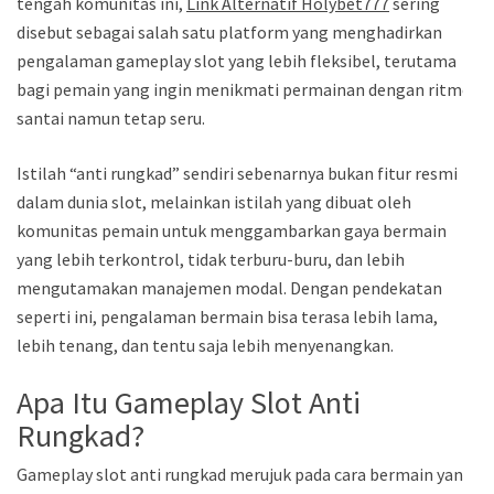
tengah komunitas ini,
Link Alternatif Holybet777
sering
disebut sebagai salah satu platform yang menghadirkan
pengalaman gameplay slot yang lebih fleksibel, terutama
bagi pemain yang ingin menikmati permainan dengan ritme
santai namun tetap seru.
Istilah “anti rungkad” sendiri sebenarnya bukan fitur resmi
dalam dunia slot, melainkan istilah yang dibuat oleh
komunitas pemain untuk menggambarkan gaya bermain
yang lebih terkontrol, tidak terburu-buru, dan lebih
mengutamakan manajemen modal. Dengan pendekatan
seperti ini, pengalaman bermain bisa terasa lebih lama,
lebih tenang, dan tentu saja lebih menyenangkan.
Apa Itu Gameplay Slot Anti
Rungkad?
Gameplay slot anti rungkad merujuk pada cara bermain yang