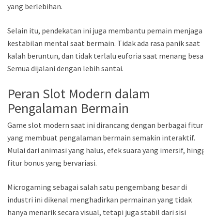
yang berlebihan.
Selain itu, pendekatan ini juga membantu pemain menjaga
kestabilan mental saat bermain. Tidak ada rasa panik saat
kalah beruntun, dan tidak terlalu euforia saat menang besar.
Semua dijalani dengan lebih santai.
Peran Slot Modern dalam
Pengalaman Bermain
Game slot modern saat ini dirancang dengan berbagai fitur
yang membuat pengalaman bermain semakin interaktif.
Mulai dari animasi yang halus, efek suara yang imersif, hingga
fitur bonus yang bervariasi.
Microgaming
sebagai salah satu pengembang besar di
industri ini dikenal menghadirkan permainan yang tidak
hanya menarik secara visual, tetapi juga stabil dari sisi