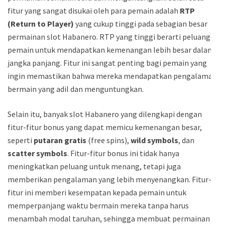
fitur yang sangat disukai oleh para pemain adalah
RTP
(Return to Player)
yang cukup tinggi pada sebagian besar
permainan slot Habanero. RTP yang tinggi berarti peluang
pemain untuk mendapatkan kemenangan lebih besar dalam
jangka panjang. Fitur ini sangat penting bagi pemain yang
ingin memastikan bahwa mereka mendapatkan pengalaman
bermain yang adil dan menguntungkan.
Selain itu, banyak slot Habanero yang dilengkapi dengan
fitur-fitur bonus yang dapat memicu kemenangan besar,
seperti
putaran gratis
(free spins),
wild symbols
, dan
scatter symbols
. Fitur-fitur bonus ini tidak hanya
meningkatkan peluang untuk menang, tetapi juga
memberikan pengalaman yang lebih menyenangkan. Fitur-
fitur ini memberi kesempatan kepada pemain untuk
memperpanjang waktu bermain mereka tanpa harus
menambah modal taruhan, sehingga membuat permainan