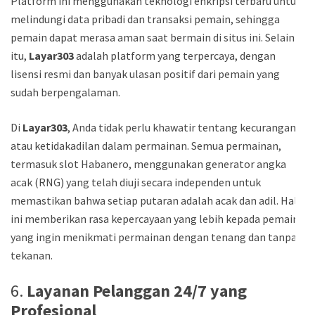
Platform ini menggunakan teknologi enkripsi terbaru untuk
melindungi data pribadi dan transaksi pemain, sehingga
pemain dapat merasa aman saat bermain di situs ini. Selain
itu,
Layar303
adalah platform yang terpercaya, dengan
lisensi resmi dan banyak ulasan positif dari pemain yang
sudah berpengalaman.
Di
Layar303
, Anda tidak perlu khawatir tentang kecurangan
atau ketidakadilan dalam permainan. Semua permainan,
termasuk slot Habanero, menggunakan generator angka
acak (RNG) yang telah diuji secara independen untuk
memastikan bahwa setiap putaran adalah acak dan adil. Hal
ini memberikan rasa kepercayaan yang lebih kepada pemain,
yang ingin menikmati permainan dengan tenang dan tanpa
tekanan.
6.
Layanan Pelanggan 24/7 yang
Profesional