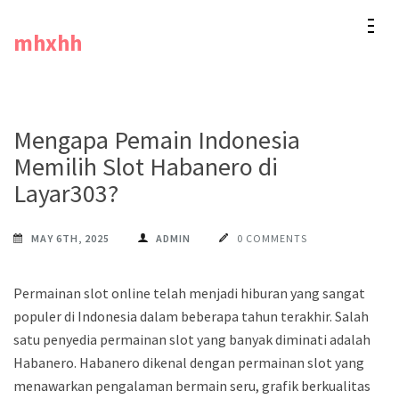
Skip
mhxhh
to
content
(Press
Enter)
Mengapa Pemain Indonesia
Memilih Slot Habanero di
Layar303?
MAY 6TH, 2025
ADMIN
0 COMMENTS
Permainan slot online telah menjadi hiburan yang sangat
populer di Indonesia dalam beberapa tahun terakhir. Salah
satu penyedia permainan slot yang banyak diminati adalah
Habanero. Habanero dikenal dengan permainan slot yang
menawarkan pengalaman bermain seru, grafik berkualitas