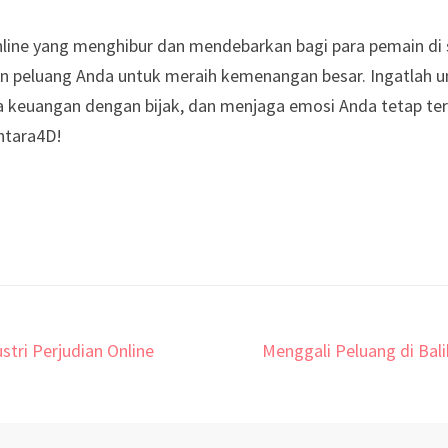
ine yang menghibur dan mendebarkan bagi para pemain di
n peluang Anda untuk meraih kemenangan besar. Ingatlah 
keuangan dengan bijak, dan menjaga emosi Anda tetap ter
ntara4D!
ri Perjudian Online
Menggali Peluang di Bali