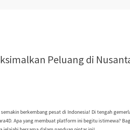
ksimalkan Peluang di Nusant
g semakin berkembang pesat di Indonesia! Di tengah gemerla
tara4D. Apa yang membuat platform ini begitu istimewa? B
jelajahi bersama dalam panduan pintar ini!