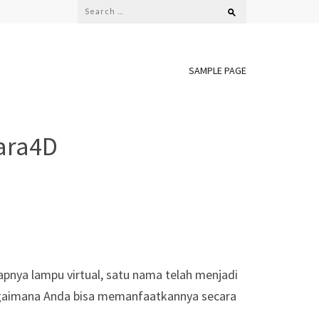
Search
for:
SAMPLE PAGE
ara4D
pnya lampu virtual, satu nama telah menjadi
agaimana Anda bisa memanfaatkannya secara