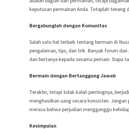
adalah bagian dari permainan, tetapi bagai
keputusan permainan Anda. Tetaplah tenang d
Bergabunglah dengan Komunitas
Salah satu hal terbaik tentang bermain di Nu
pengalaman, tips, dan trik. Banyak forum dan 
dan bertanya kepada sesama pemain. Siapa 
Bermain dengan Bertanggung Jawab
Terakhir, tetapi tidak kalah pentingnya, berj
menghasilkan uang secara konsisten. Jangan
merasa bahwa perjudian mengganggu kehidupan
Kesimpulan