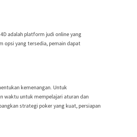
4D adalah platform judi online yang
m opsi yang tersedia, pemain dapat
menentukan kemenangan. Untuk
n waktu untuk mempelajari aturan dan
angkan strategi poker yang kuat, persiapan