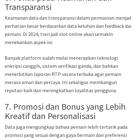
Transparansi
Keamanan data dan transparansi dalam permainan menjadi
perhatian besar berdasarkan data keluhan dan feedback dari
pemain. Di 2024, tren judi slot online akan semakin
menekankan aspek ini.
Banyak platform sudah mulai menerapkan teknologi
enkripsi canggih, sistem verifikasi ganda, dan bahkan
menerbitkan laporan RTP secara terbuka agar pemain
merasa aman dan percaya. Ini sekaligus membangun
reputasi baik dan meningkatkan loyalitas pengguna.
7. Promosi dan Bonus yang Lebih
Kreatif dan Personalisasi
Data juga mengungkap bahwa pemain lebih tertarik pada
promosi yang sesuai dengan gaya bermain dan preferensi