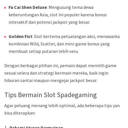
Fa Cai Shen Deluxe
: Mengusung tema dewa
keberuntungan Asia, slot ini populer karena bonus
interaktif dan potensi jackpot yang besar.
Golden Fist
: Slot bertema petualangan aksi, menawarkan
kombinasi Wild, Scatter, dan mini-game bonus yang
membuat setiap putaran lebih seru.
Dengan berbagai pilihan ini, pemain dapat memilih game
sesuai selera dan strategi bermain mereka, baik ingin
hiburan santai maupun mengejar jackpot besar.
Tips Bermain Slot Spadegaming
Agar peluang menang lebih optimal, ada beberapa tips yang
bisa diterapkan:
Pahami Aturan Permainan