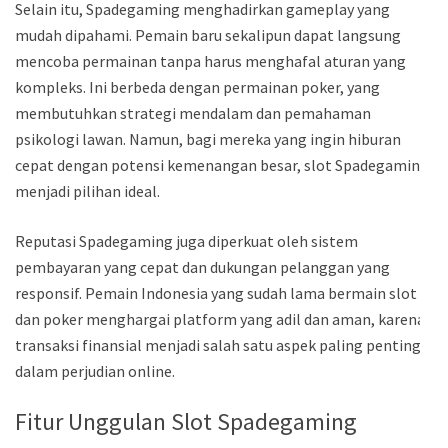
Selain itu, Spadegaming menghadirkan gameplay yang
mudah dipahami. Pemain baru sekalipun dapat langsung
mencoba permainan tanpa harus menghafal aturan yang
kompleks. Ini berbeda dengan permainan poker, yang
membutuhkan strategi mendalam dan pemahaman
psikologi lawan. Namun, bagi mereka yang ingin hiburan
cepat dengan potensi kemenangan besar, slot Spadegaming
menjadi pilihan ideal.
Reputasi Spadegaming juga diperkuat oleh sistem
pembayaran yang cepat dan dukungan pelanggan yang
responsif. Pemain Indonesia yang sudah lama bermain slot
dan poker menghargai platform yang adil dan aman, karena
transaksi finansial menjadi salah satu aspek paling penting
dalam perjudian online.
Fitur Unggulan Slot Spadegaming