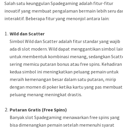
Salah satu keunggulan Spadegaming adalah fitur-fitur
inovatif yang membuat pengalaman bermain lebih seru dan
interaktif. Beberapa fitur yang menonjol antara lain:
Wild dan Scatter
Simbol Wild dan Scatter adalah fitur standar yang wajib
ada di slot modern. Wild dapat menggantikan simbol lain
untuk membentuk kombinasi menang, sedangkan Scatter
sering memicu putaran bonus atau free spins. Kehadiran
kedua simbol ini meningkatkan peluang pemain untuk
meraih kemenangan besar dalam satu putaran, mirip
dengan momen di poker ketika kartu yang pas membuat
peluang menang meningkat drastis.
Putaran Gratis (Free Spins)
Banyak slot Spadegaming menawarkan free spins yang
bisa dimenangkan pemain setelah memenuhi syarat