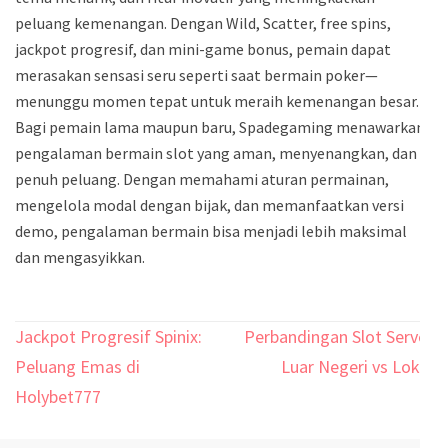
peluang kemenangan. Dengan Wild, Scatter, free spins,
jackpot progresif, dan mini-game bonus, pemain dapat
merasakan sensasi seru seperti saat bermain poker—
menunggu momen tepat untuk meraih kemenangan besar.
Bagi pemain lama maupun baru, Spadegaming menawarkan
pengalaman bermain slot yang aman, menyenangkan, dan
penuh peluang. Dengan memahami aturan permainan,
mengelola modal dengan bijak, dan memanfaatkan versi
demo, pengalaman bermain bisa menjadi lebih maksimal
dan mengasyikkan.
Post
Jackpot Progresif Spinix:
Perbandingan Slot Server
navigation
Peluang Emas di
Luar Negeri vs Lokal
Holybet777