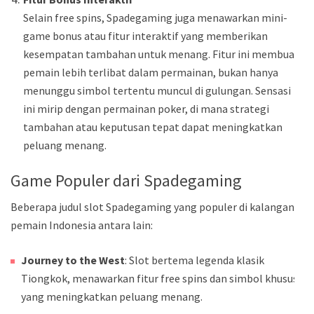
Selain free spins, Spadegaming juga menawarkan mini-
game bonus atau fitur interaktif yang memberikan
kesempatan tambahan untuk menang. Fitur ini membuat
pemain lebih terlibat dalam permainan, bukan hanya
menunggu simbol tertentu muncul di gulungan. Sensasi
ini mirip dengan permainan poker, di mana strategi
tambahan atau keputusan tepat dapat meningkatkan
peluang menang.
Game Populer dari Spadegaming
Beberapa judul slot Spadegaming yang populer di kalangan
pemain Indonesia antara lain:
Journey to the West
: Slot bertema legenda klasik
Tiongkok, menawarkan fitur free spins dan simbol khusus
yang meningkatkan peluang menang.