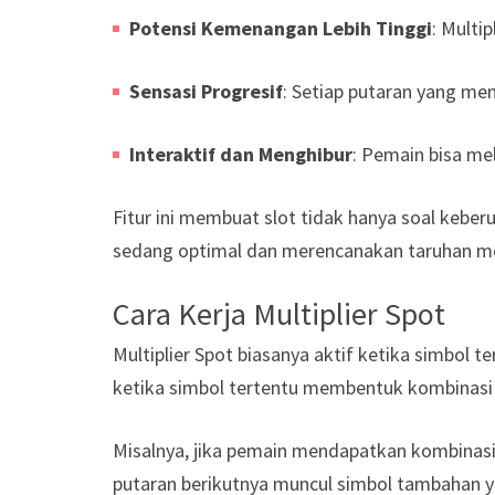
Potensi Kemenangan Lebih Tinggi
: Multi
Sensasi Progresif
: Setiap putaran yang men
Interaktif dan Menghibur
: Pemain bisa me
Fitur ini membuat slot tidak hanya soal keber
sedang optimal dan merencanakan taruhan m
Cara Kerja Multiplier Spot
Multiplier Spot biasanya aktif ketika simbol 
ketika simbol tertentu membentuk kombinasi 
Misalnya, jika pemain mendapatkan kombinasi 
putaran berikutnya muncul simbol tambahan y