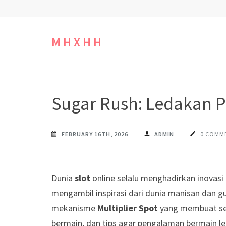
Skip
to
content
MHXHH
(Press
Enter)
Sugar Rush: Ledakan 
FEBRUARY 16TH, 2026
ADMIN
0 COMM
Dunia
slot
online selalu menghadirkan inovasi 
mengambil inspirasi dari dunia manisan dan 
mekanisme
Multiplier Spot
yang membuat seti
bermain, dan tips agar pengalaman bermain l