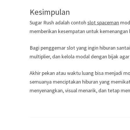
Kesimpulan
Sugar Rush adalah contoh
slot spaceman
mode
memberikan kesempatan untuk kemenangan lebi
Bagi penggemar slot yang ingin hiburan santai
multiplier, dan kelola modal dengan bijak a
Akhir pekan atau waktu luang bisa menjadi m
semuanya menciptakan hiburan yang memikat 
menyenangkan, visual menarik, dan tetap men