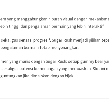
rn yang menggabungkan hiburan visual dengan mekanisme pro
h tinggi dan pengalaman bermain yang lebih interaktif.
 sekaligus sensasi progresif, Sugar Rush menjadi pilihan t
gar pengalaman bermain tetap menyenangkan.
omen yang manis dengan Sugar Rush: setiap gummy bear yan
sekaligus potensi kemenangan yang memuaskan. Slot ini 
guntungkan jika dimainkan dengan bijak.