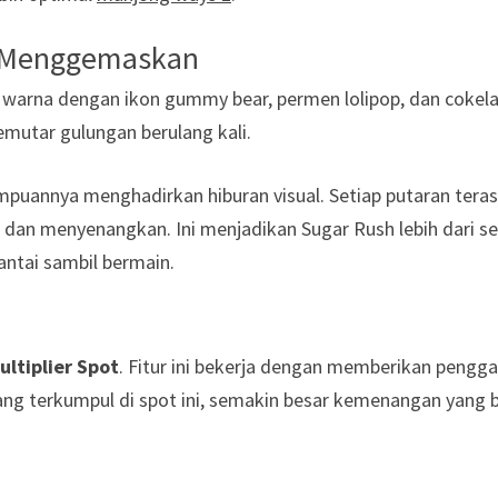
n Menggemaskan
 warna dengan ikon gummy bear, permen lolipop, dan cokel
utar gulungan berulang kali.
uannya menghadirkan hiburan visual. Setiap putaran terasa
n menyenangkan. Ini menjadikan Sugar Rush lebih dari sekad
antai sambil bermain.
ultiplier Spot
. Fitur ini bekerja dengan memberikan pengga
ng terkumpul di spot ini, semakin besar kemenangan yang b