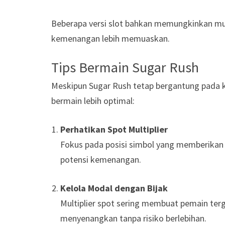
Beberapa versi slot bahkan memungkinkan mul
kemenangan lebih memuaskan.
Tips Bermain Sugar Rush
Meskipun Sugar Rush tetap bergantung pada
bermain lebih optimal:
Perhatikan Spot Multiplier
Fokus pada posisi simbol yang memberika
potensi kemenangan.
Kelola Modal dengan Bijak
Multiplier spot sering membuat pemain terg
menyenangkan tanpa risiko berlebihan.