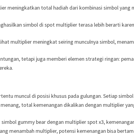
plier meningkatkan total hadiah dari kombinasi simbol yang
ghasilkan simbol di spot multiplier terasa lebih berarti k
lihat multiplier meningkat seiring munculnya simbol, men
untungan, tetapi juga memberi elemen strategi ringan: pemai
ereka.
tertentu muncul di posisi khusus pada gulungan. Setiap sim
menang, total kemenangan dikalikan dengan multiplier yan
simbol gummy bear dengan multiplier spot x3, kemenangan d
ang menambah multiplier, potensi kemenangan bisa bertamba