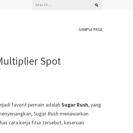
Search
for:
SAMPLE PAGE
ltiplier Spot
enjadi favorit pemain adalah
Sugar Rush
, yang
an menyenangkan, Sugar Rush menawarkan
 cara kerja fitur tersebut, keseruan