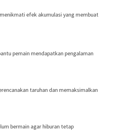
sa menikmati efek akumulasi yang membuat
embantu pemain mendapatkan pengalaman
merencanakan taruhan dan memaksimalkan
elum bermain agar hiburan tetap