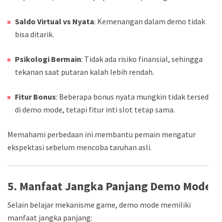
Saldo Virtual vs Nyata
: Kemenangan dalam demo tidak
bisa ditarik.
Psikologi Bermain
: Tidak ada risiko finansial, sehingga
tekanan saat putaran kalah lebih rendah.
Fitur Bonus
: Beberapa bonus nyata mungkin tidak tersedia
di demo mode, tetapi fitur inti slot tetap sama.
Memahami perbedaan ini membantu pemain mengatur
ekspektasi sebelum mencoba taruhan asli.
5. Manfaat Jangka Panjang Demo Mode
Selain belajar mekanisme game, demo mode memiliki
manfaat jangka panjang: