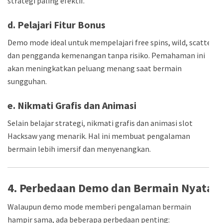
strategi paling efektif.
d. Pelajari Fitur Bonus
Demo mode ideal untuk mempelajari free spins, wild, scatter,
dan pengganda kemenangan tanpa risiko. Pemahaman ini
akan meningkatkan peluang menang saat bermain
sungguhan.
e. Nikmati Grafis dan Animasi
Selain belajar strategi, nikmati grafis dan animasi slot
Hacksaw yang menarik. Hal ini membuat pengalaman
bermain lebih imersif dan menyenangkan.
4. Perbedaan Demo dan Bermain Nyata
Walaupun demo mode memberi pengalaman bermain
hampir sama, ada beberapa perbedaan penting: