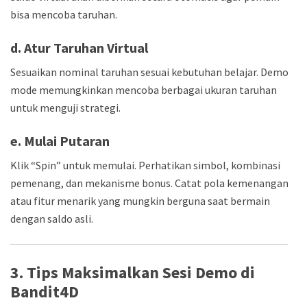
bisa mencoba taruhan.
d. Atur Taruhan Virtual
Sesuaikan nominal taruhan sesuai kebutuhan belajar. Demo
mode memungkinkan mencoba berbagai ukuran taruhan
untuk menguji strategi.
e. Mulai Putaran
Klik “Spin” untuk memulai. Perhatikan simbol, kombinasi
pemenang, dan mekanisme bonus. Catat pola kemenangan
atau fitur menarik yang mungkin berguna saat bermain
dengan saldo asli.
3. Tips Maksimalkan Sesi Demo di
Bandit4D