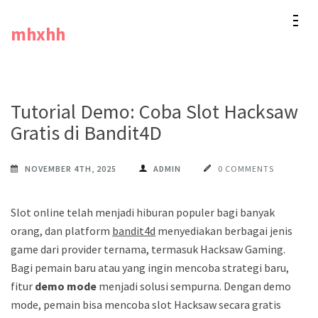
Skip
mhxhh
to
content
(Press
Enter)
Tutorial Demo: Coba Slot Hacksaw
Gratis di Bandit4D
NOVEMBER 4TH, 2025
ADMIN
0 COMMENTS
Slot online telah menjadi hiburan populer bagi banyak
orang, dan platform
bandit4d
menyediakan berbagai jenis
game dari provider ternama, termasuk Hacksaw Gaming.
Bagi pemain baru atau yang ingin mencoba strategi baru,
fitur
demo mode
menjadi solusi sempurna. Dengan demo
mode, pemain bisa mencoba slot Hacksaw secara gratis