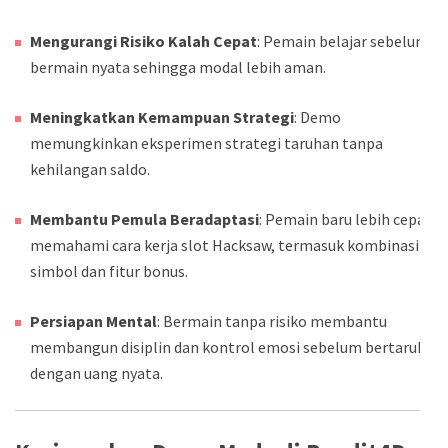
Mengurangi Risiko Kalah Cepat
: Pemain belajar sebelum
bermain nyata sehingga modal lebih aman.
Meningkatkan Kemampuan Strategi
: Demo
memungkinkan eksperimen strategi taruhan tanpa
kehilangan saldo.
Membantu Pemula Beradaptasi
: Pemain baru lebih cepat
memahami cara kerja slot Hacksaw, termasuk kombinasi
simbol dan fitur bonus.
Persiapan Mental
: Bermain tanpa risiko membantu
membangun disiplin dan kontrol emosi sebelum bertaruh
dengan uang nyata.